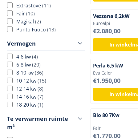
Extrastove
(11)
Fair
(10)
Vezzana 6,2kW
Magikal
(2)
Merk:
Euroalpi
Punto Fuoco
(13)
Prijs: 2 080,00
€2.080,00
Vermogen
In winkel
4-6 kw
(4)
6-8 kw
(20)
Perla 6,5 kW
8-10 kw
(36)
Merk:
Eva Calor
Prijs: 1 950,00
€1.950,00
10-12 kw
(15)
12-14 kw
(8)
In winkel
14-16 kw
(7)
18-20 kw
(1)
Bio 80 7Kw
Te verwarmen ruimte
m³
Merk:
Fair
Prijs: 1 770,00
€1.770,00