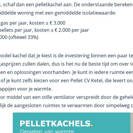
, schaf dan een pelletkachel aan. De onderstaande bereken
iddelde woning met een gemiddelde isolatiewaarde:
 gas per jaar, kosten
±
€ 3.000
pellets per jaar, kosten
±
€ 2.000 per jaar
000 (oftewel 33%)
model kachel dat je kiest is de investering binnen een paar t
gasprijzen zullen dalen, dus is het nu de beste tijd om over t
en en oplossingen voorhanden. Je kunt in iedere ruimte een P
of je kunt zelfs kiezen voor een Pellet CV Ketel, die levert
ppijen voor je warmte.
 middel van een stille ventilator verspreidt door de gehele
lijk de aangesloten ruimtes te verwarmen door simpelweg d