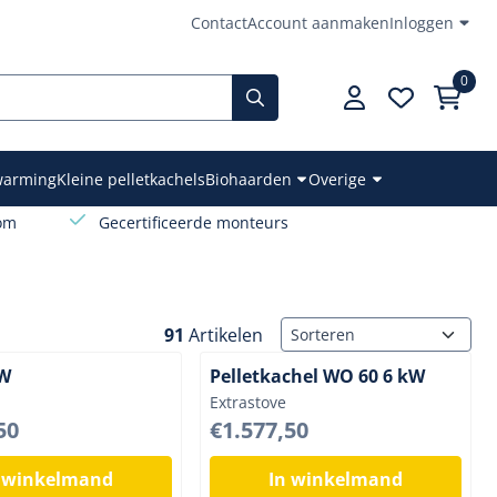
Contact
Account aanmaken
Inloggen
0
rwarming
Kleine pelletkachels
Biohaarden
Overige
oom
Gecertificeerde monteurs
Sorteermethode
91
Artikelen
kW
Pelletkachel WO 60 6 kW
Merk:
Extrastove
47,50
Prijs: 1 577,50
50
€1.577,50
 winkelmand
In winkelmand