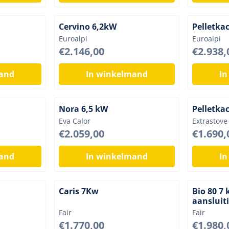
Cervino 6,2kW
Pelletka
Merk:
Merk:
Euroalpi
Euroalpi
Prijs: 2 146,00
Prijs: 2 9
€2.146,00
€2.938,
mand
In winkelmand
In
Nora 6,5 kW
Pelletka
Merk:
Merk:
Eva Calor
Extrastove
Prijs: 2 059,00
Prijs: 1 6
€2.059,00
€1.690,
mand
In winkelmand
In
Caris 7Kw
Bio 80 7
aansluit
Merk:
Merk:
Fair
Fair
Prijs: 1 770,00
Prijs: 1 9
€1.770,00
€1.980,