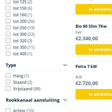
tot 125
(2)
tot 150
(6)
In winkel
tot 160
(1)
tot 200
(26)
Bio 80 Slim 7Kw
tot 250
(19)
Merk:
Fair
tot 300
(22)
Prijs: 2 340,00
€2.340,00
tot 320
(3)
tot 350
(11)
In winkel
tot 400
(1)
Type
Petra 7 kW
Hang
(1)
Merk:
AGE
Staand
(2)
Prijs: 2 720,00
€2.720,00
Vrijstaand
(88)
In winkel
Rookkanaal aansluiting
Achter
(10)