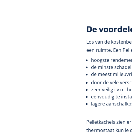
De voordel
Los van de kostenbes
een ruimte. Een Pel
hoogste rendement
de minste schadeli
de meest milieuvr
door de vele versc
zeer veilig i.v.m. 
eenvoudig te insta
lagere aanschafk
Pelletkachels zien 
thermostaat kun je 