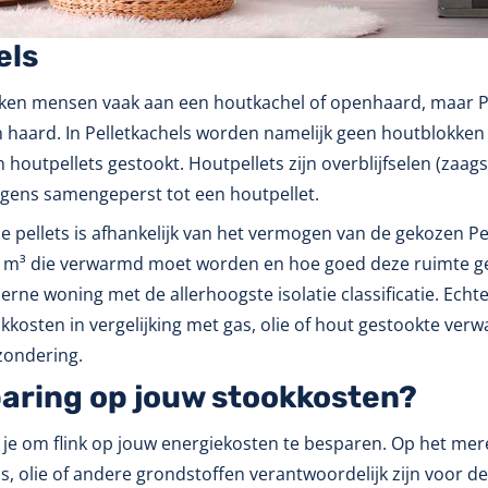
els
nken mensen vaak aan een houtkachel of openhaard, maar Pell
haard. In Pelletkachels worden namelijk geen houtblokken g
 houtpellets gestookt. Houtpellets zijn overblijfselen (za
lgens samengeperst tot een houtpellet.
e pellets is afhankelijk van het vermogen van de gekozen Pe
n
m³
die verwarmd moet worden en hoe goed deze ruimte geïs
ne woning met de allerhoogste isolatie classificatie. Echt
ookkosten in vergelijking met gas, olie of hout gestookte 
zondering.
paring op jouw stookkosten?
 je om flink op jouw energiekosten te besparen. Op het mere
s, olie of andere grondstoffen verantwoordelijk zijn voor d