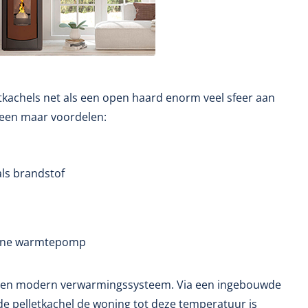
tkachels net als een open haard enorm veel sfeer aan
leen maar voordelen:
als brandstof
erne warmtepomp
ls een modern verwarmingssysteem. Via een ingebouwde
e pelletkachel de woning tot deze temperatuur is