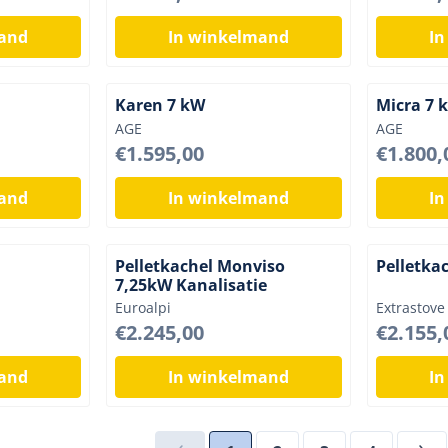
mand
In winkelmand
In
Karen 7 kW
Micra 7 
Merk:
Merk:
AGE
AGE
Prijs: 1 595,00
Prijs: 1 8
€1.595,00
€1.800,
mand
In winkelmand
In
Pelletkachel Monviso
Pelletka
7,25kW Kanalisatie
Merk:
Merk:
Euroalpi
Extrastove
Prijs: 2 245,00
Prijs: 2 1
€2.245,00
€2.155,
mand
In winkelmand
In