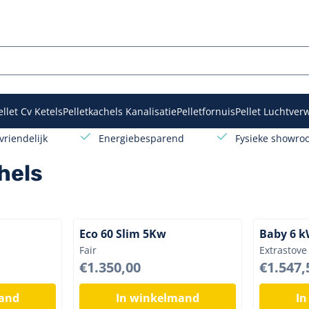
lle cookies toe.
ellet Cv Ketels
Pelletkachels Kanalisatie
Pelletfornuis
Pellet Luchtve
vriendelijk
Energiebesparend
Fysieke showr
hels
Eco 60 Slim 5Kw
Baby 6 
Merk:
Merk:
Fair
Extrastove
Prijs: 1 350,00
Prijs: 1 5
€1.350,00
€1.547,
mand
In winkelmand
In